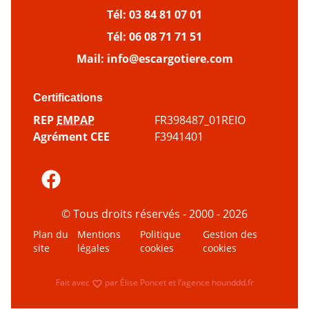
Tél:
03 84 81 07 01
Tél:
06 08 71 71 51
Mail:
info@escargotiere.com
Certifications
REP
EMPAP
FR398487_01REIO
Agrément CEE
F3941401
© Tous droits réservés - 2000 - 2026
Plan du
Mentions
Politique
Gestion des
site
légales
cookies
cookies
amour
Fait avec
par
Élise Poncet
et l’agence
hounddd.fr