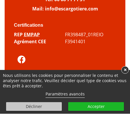
Mail:
info@escargotiere.com
Certifications
REP
EMPAP
FR398487_01REIO
Agrément CEE
F3941401
×
© Tous droits réservés - 2000 - 2026
Nous utilisons les cookies pour personnaliser le contenu et
analyser notre trafic. Veuillez décider quel type de cookies vous
Plan du
Mentions
Politique
Gestion des
êtes prêt à accepter.
site
légales
cookies
cookies
Paramètres avancés
amour
Fait avec
par
Élise Poncet
et l’agence
hounddd.fr
Décliner
Accepter