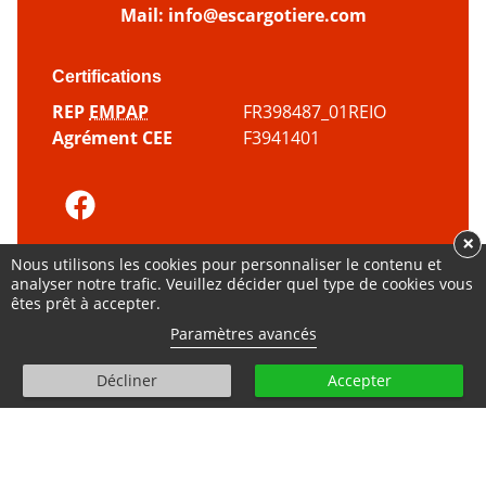
Mail:
info@escargotiere.com
Certifications
REP
EMPAP
FR398487_01REIO
Agrément CEE
F3941401
×
© Tous droits réservés - 2000 - 2026
Nous utilisons les cookies pour personnaliser le contenu et
analyser notre trafic. Veuillez décider quel type de cookies vous
Plan du
Mentions
Politique
Gestion des
êtes prêt à accepter.
site
légales
cookies
cookies
Paramètres avancés
amour
Fait avec
par
Élise Poncet
et l’agence
hounddd.fr
Décliner
Accepter