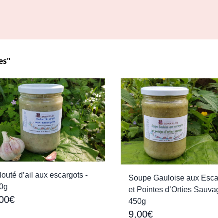
es"
louté d’ail aux escargots -
Soupe Gauloise aux Esca
0g
et Pointes d’Orties Sauva
00€
450g
9,00€