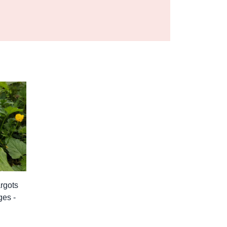
rgots
ges -