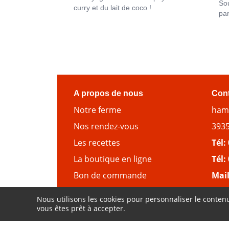
Sou
curry et du lait de coco !
pa
A propos de nous
Con
Notre ferme
hame
Nos rendez-vous
3935
Les recettes
Tél:
La boutique en ligne
Tél:
Bon de commande
Mai
Nous utilisons les cookies pour personnaliser le contenu
vous êtes prêt à accepter.