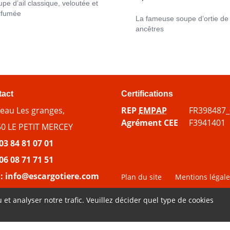
pe d’ail classique, veloutée et
rfumée
La fameuse soupe d’ortie de
ancêtres
tact
Certifications
au Les granges,
REP
EMPAP
FR398487_
Agrément CEE
F3941401
0 LE PETIT MERCEY
03 84 81 07 01
06 08 71 71 51
l:
info@escargotiere.com
Plan du site
Mentions légal
 et analyser notre trafic. Veuillez décider quel type de cookies
amour
Fait avec
par
Élise Poncet
et l’agence
hounddd.fr