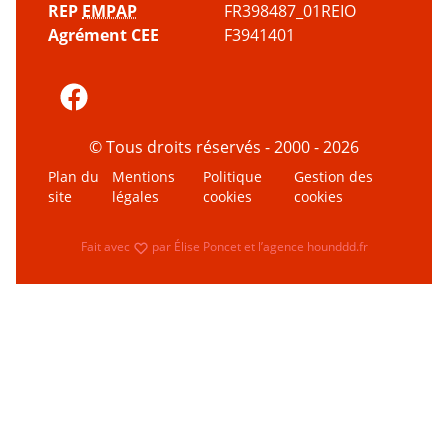
REP
EMPAP
FR398487_01REIO
Agrément CEE
F3941401
© Tous droits réservés - 2000 - 2026
Plan du
Mentions
Politique
Gestion des
site
légales
cookies
cookies
amour
Fait avec
par
Élise Poncet
et l’agence
hounddd.fr